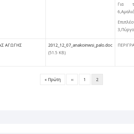
Για τ
6,Αμαλι
Επι
3,Πύργο
ΑΣ ΑΓΩΓΗΣ
2012_12_07_anakoinwsi_palo.doc
ΠΕΡΙΓΡ
(51.5 KB)
First
« Πρώτη
Προηγούμενη
‹‹
Σελίδα
1
Τρέχουσα
2
page
σελίδα
σελίδα