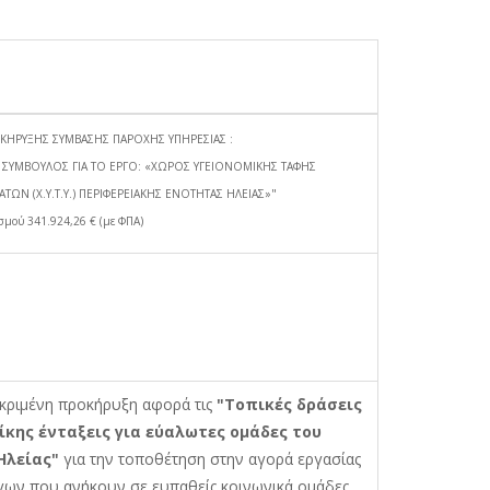
ΚΗΡΥΞΗΣ ΣΥΜΒΑΣΗΣ ΠΑΡΟΧΗΣ ΥΠΗΡΕΣΙΑΣ :
 ΣΥΜΒΟΥΛΟΣ ΓΙΑ ΤΟ ΕΡΓΟ: «ΧΩΡΟΣ ΥΓΕΙΟΝΟΜΙΚΗΣ ΤΑΦΗΣ
ΤΩΝ (Χ.Υ.Τ.Υ.) ΠΕΡΙΦΕΡΕΙΑΚΗΣ ΕΝΟΤΗΤΑΣ ΗΛΕΙΑΣ»"
σμού 341.924,26 € (με ΦΠΑ)
κριμένη προκήρυξη αφορά τις
"Τοπικές δράσεις
ίκης ένταξεις για εύαλωτες ομάδες του
Ήλείας"
για την τοποθέτηση στην αγορά εργασίας
γων που ανήκουν σε ευπαθείς κοινωνικά ομάδες