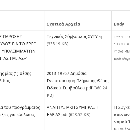
Σχετικά Αρχεία
Body
Σ ΠΑΡΟΧΗΣ
Τεχνικός Σύμβουλος ΧΥΤΥ.zip
ΤΕΥΧΗ ΠΡΟ
ΥΛΟΣ ΓΙΑ ΤΟ ΕΡΓΟ:
(335.19 KB)
"ΤΕΧΝΙΚΟΣ
Σ ΥΠΟΛΕΙΜΜΑΤΩΝ
ΥΠΟΛΕΙΜΜΑ
ΗΤΑΣ ΗΛΕΙΑΣ»"
προϋπολογι
 μίας (1) θέσης
2013-19767 Δημόσια
λιδας
Γνωστοποίηση Πλήρωσης Θέσης
Ειδικού Συμβούλου.pdf
(360.24
KB)
ια του προγράμματος:
ΑΝΑΠΤΥΞΙΑΚΗ ΣΥΜΠΡΑΞΗ
Η Συγκε
αξεις για εύαλωτες
ΗΛΕΙΑΣ.pdf
(623.52 KB)
κοινων
νομού 
80 ανέρ