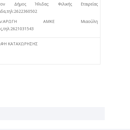
ον Δήμος Ήλιδας: Φιλικής Εταιρείας
άδα,τηλ:2622360502
πλέον:ΑΡΩΓΗ ΑΜΚΕ Μιαούλη
ς,τηλ:2621031543
ΑΦΗ ΚΑΤΑΧΩΡΗΣΗΣ