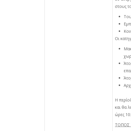
στους τ
Του
Εμπ
Κ
Οι κατη
Μακ
χωρ
Άτο
επα
Άτο
Αρ
Η περίο
και θα 
ώρες 10
ΤΟΠΟΣ 