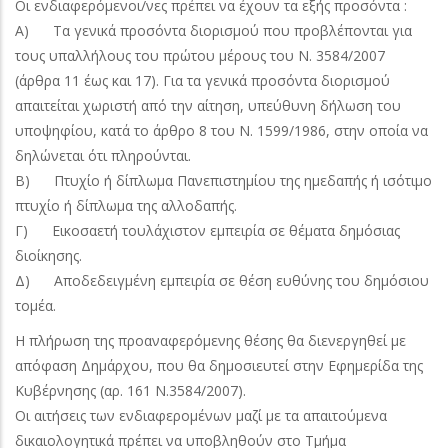
Οι ενδιαφερόμενοι/νες πρέπει να έχουν τα εξής προσόντα :
Α) Τα γενικά προσόντα διορισμού που προβλέπονται για
τους υπαλλήλους του πρώτου μέρους του Ν. 3584/2007
(άρθρα 11 έως και 17). Για τα γενικά προσόντα διορισμού
απαιτείται χωριστή από την αίτηση, υπεύθυνη δήλωση του
υποψηφίου, κατά το άρθρο 8 του Ν. 1599/1986, στην οποία να
δηλώνεται ότι πληρούνται.
Β) Πτυχίο ή δίπλωμα Πανεπιστημίου της ημεδαπής ή ισότιμο
πτυχίο ή δίπλωμα της αλλοδαπής.
Γ) Εικοσαετή τουλάχιστον εμπειρία σε θέματα δημόσιας
διοίκησης.
Δ) Αποδεδειγμένη εμπειρία σε θέση ευθύνης του δημόσιου
τομέα.
Η πλήρωση της προαναφερόμενης θέσης θα διενεργηθεί με
απόφαση Δημάρχου, που θα δημοσιευτεί στην Εφημερίδα της
Κυβέρνησης (αρ. 161 Ν.3584/2007).
Οι αιτήσεις των ενδιαφερομένων μαζί με τα απαιτούμενα
δικαιολογητικά πρέπει να υποβληθούν στο Τμήμα