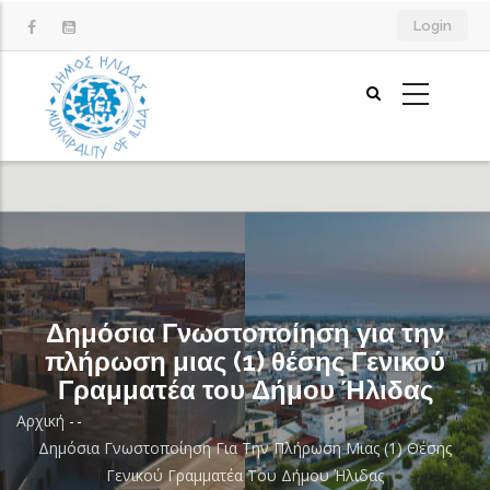
Παράκαμψη
Login
προς
το
κυρίως
περιεχόμενο
Δημόσια Γνωστοποίηση για την
πλήρωση μιας (1) θέσης Γενικού
Γραμματέα του Δήμου Ήλιδας
Αρχική
-
-
Breadcrumb
Δημόσια Γνωστοποίηση Για Την Πλήρωση Μιας (1) Θέσης
Γενικού Γραμματέα Του Δήμου Ήλιδας