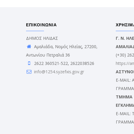
ΕΠΙΚΟΙΝΩΝΙΑ
ΧΡΗΣΙΜ
ΔΗΜΟΣ ΗΛΙΔΑΣ
Γ. Ν. Η
Αμαλιάδα, Νομός Ηλείας, 27200,
ΑΜΑΛΙΑ
Αντωνίου Πετραλιά 36
(+30) 26
2622 360521-522, 2622038526
https://a
info@1254.syzefxis.gov.gr
ΑΣΤΥΝΟ
E-MAIL:
ΓΡΑΜΜΑΤ
ΤΜΗΜΑ Δ
ΕΓΚΛΗΜ
E-MAIL:
ΓΡΑΜΜΑΤ