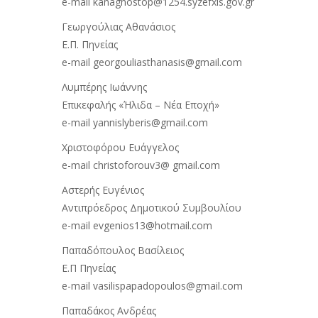
e-mail kanagnostop@1254.syzefxis.gov.gr
Γεωργούλιας Αθανάσιος
Ε.Π. Πηνείας
e-mail georgouliasthanasis@gmail.com
Λυμπέρης Ιωάννης
Eπικεφαλής «Ήλιδα – Νέα Εποχή»
e-mail yannislyberis@gmail.com
Χριστοφόρου Ευάγγελος
e-mail christoforouv3@ gmail.com
Αστερής Ευγένιος
Αντιπρόεδρος Δημοτικού Συμβουλίου
e-mail evgenios13@hotmail.com
Παπαδόπουλος Βασίλειος
Ε.Π Πηνείας
e-mail vasilispapadopoulos@gmail.com
Παπαδάκος Ανδρέας