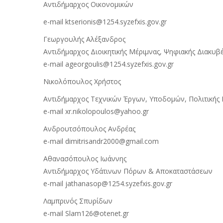
Αντιδήμαρχος Οικονομικών
e-mail ktserionis@1254.syzefxis.gov.gr
Γεωργουλής Αλέξανδρος
Αντιδήμαρχος Διοικητικής Μέριμνας, Ψηφιακής Διακυβ
e-mail ageorgoulis@1254.syzefxis.gov.gr
Νικολόπουλος Χρήστος
Αντιδήμαρχος Τεχνικών Έργων, Υποδομών, Πολιτικής
e-mail xr.nikolopoulos@yahoo.gr
Ανδρουτσόπουλος Ανδρέας
e-mail dimitrisandr2000@gmail.com
Αθανασόπουλος Ιωάννης
Αντιδήμαρχος Υδάτινων Πόρων & Αποκαταστάσεων
e-mail jathanasop@1254.syzefxis.gov.gr
Λαμπρινός Σπυρίδων
e-mail Slam126@otenet.gr