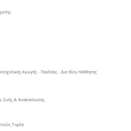
εγγύης
ροσχολικής Αγωγής - Παιδείας - Δια Βίου Μάθησης
ας Ζωής & Ανακύκλωσης
γενούς Τομέα