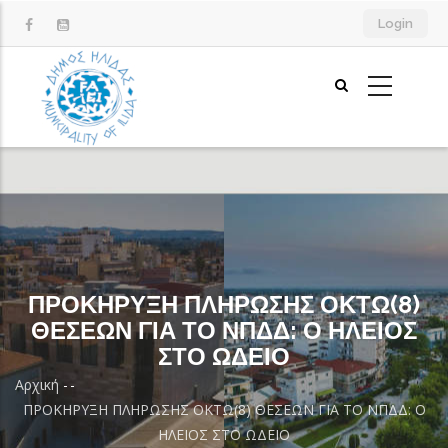
Παράκαμψη
Login
προς
το
κυρίως
περιεχόμενο
ΠΡΟΚΗΡΥΞΗ ΠΛΗΡΩΣΗΣ ΟΚΤΩ(8)
ΘΕΣΕΩΝ ΓΙΑ ΤΟ ΝΠΔΔ: Ο ΗΛΕΙΟΣ
ΣΤΟ ΩΔΕΙΟ
Αρχική
-
-
Breadcrumb
ΠΡΟΚΗΡΥΞΗ ΠΛΗΡΩΣΗΣ ΟΚΤΩ(8) ΘΕΣΕΩΝ ΓΙΑ ΤΟ ΝΠΔΔ: Ο
ΗΛΕΙΟΣ ΣΤΟ ΩΔΕΙΟ