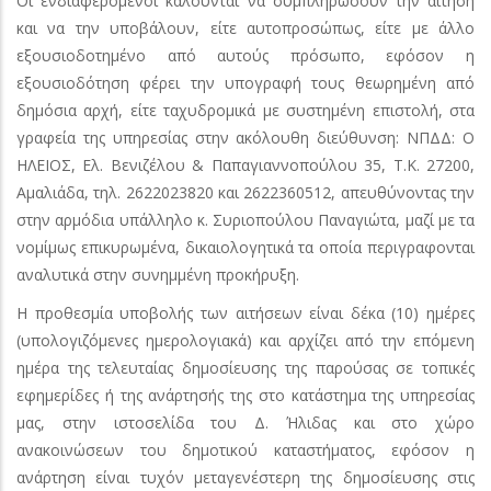
Οι ενδιαφερόμενοι καλούνται να συμπληρώσουν την αίτηση
και να την υποβάλουν, είτε αυτοπροσώπως, είτε με άλλο
εξουσιοδοτημένο από αυτούς πρόσωπο, εφόσον η
εξουσιοδότηση φέρει την υπογραφή τους θεωρημένη από
δημόσια αρχή, είτε ταχυδρομικά με συστημένη επιστολή, στα
γραφεία της υπηρεσίας στην ακόλουθη διεύθυνση: ΝΠΔΔ: Ο
ΗΛΕΙΟΣ, Ελ. Βενιζέλου & Παπαγιαννοπούλου 35, Τ.Κ. 27200,
Αμαλιάδα, τηλ. 2622023820 και 2622360512, απευθύνοντας την
στην αρμόδια υπάλληλο κ. Συριοπούλου Παναγιώτα, μαζί με τα
νομίμως επικυρωμένα, δικαιολογητικά τα οποία περιγραφονται
αναλυτικά στην συνημμένη προκήρυξη.
Η προθεσμία υποβολής των αιτήσεων είναι δέκα (10) ημέρες
(υπολογιζόμενες ημερολογιακά) και αρχίζει από την επόμενη
ημέρα της τελευταίας δημοσίευσης της παρούσας σε τοπικές
εφημερίδες ή της ανάρτησής της στο κατάστημα της υπηρεσίας
μας, στην ιστοσελίδα του Δ. Ήλιδας και στο χώρο
ανακοινώσεων του δημοτικού καταστήματος, εφόσον η
ανάρτηση είναι τυχόν μεταγενέστερη της δημοσίευσης στις