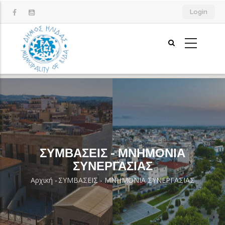
Παράκαμψη
Login
προς
το
κυρίως
περιεχόμενο
ΣΥΜΒΑΣΕΙΣ - ΜΝΗΜΟΝΙΑ
ΣΥΝΕΡΓΑΣΙΑΣ
Αρχική
-
ΣΥΜΒΑΣΕΙΣ - ΜΝΗΜΟΝΙΑ ΣΥΝΕΡΓΑΣΙΑΣ
Breadcrumb