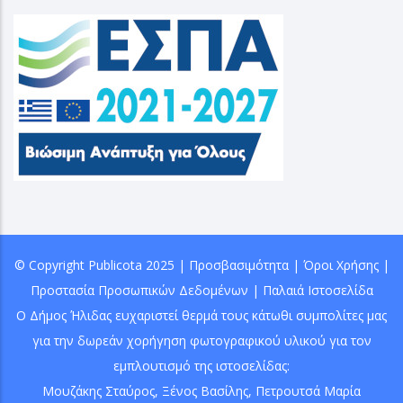
© Copyright
Publicota
2025 |
Προσβασιμότητα
|
Όροι Χρήσης
|
Προστασία Προσωπικών Δεδομένων
|
Παλαιά Ιστοσελίδα
Ο Δήμος Ήλιδας ευχαριστεί θερμά τους κάτωθι συμπολίτες μας
για την δωρεάν χορήγηση φωτογραφικού υλικού για τον
εμπλουτισμό της ιστοσελίδας:
Μουζάκης Σταύρος
,
Ξένος Βασίλης
, Πετρουτσά Μαρία