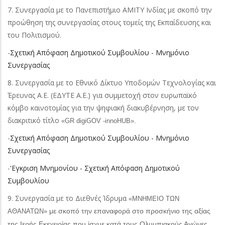
7. Συνεργασία με το Πανεπιστήμιο AMITY Iνδίας με σκοπό την
προώθηση της συνεργασίας στους τομείς της Εκπαίδευσης και
του Πολιτισμού.
-
Σχετική Απόφαση Δημοτικού Συμβουλίου - Μνημόνιο
Συνεργασίας
8. Συνεργασία με το Εθνικό Δίκτυο Υποδομών Τεχνολογίας και
Έρευνας Α.Ε. (ΕΔΥΤΕ Α.Ε.) για συμμετοχή στον ευρωπαϊκό
κόμβο καινοτομίας για την ψηφιακή διακυβέρνηση, με τον
διακριτικό τίτλο
«GR digiGOV -innoHUB».
-
Σχετική Απόφαση Δημοτικού Συμβουλίου - Μνημόνιο
Συνεργασίας
-
'Eγκριση Μνημονίου - Σχετική Απόφαση Δημοτικού
Συμβουλίου
9. Συνεργασία με το Διεθνές Ίδρυμα
«ΜΝΗΜΕΙΟ ΤΩΝ
με σκοπό την επαναφορά στο προσκήνιο της αξίας
ΑΘΑΝΑΤΩΝ»
της Ιερής Εκεχειρίας που ίσχυε κατά τους Ολυμπιακούς Αγώνες