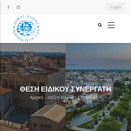
Παράκαμψη
Login
προς
το
κυρίως
περιεχόμενο
ΘΕΣΗ ΕΙΔΙΚΟΥ ΣΥΝΕΡΓΑΤΗ
Αρχική
-
-
ΘΕΣΗ ΕΙΔΙΚΟΥ ΣΥΝΕΡΓΑΤΗ
Breadcrumb