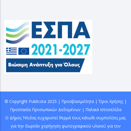
© Copyright
Publicota
2025 |
Προσβασιμότητα
|
Όροι Χρήσης
|
Προστασία Προσωπικών Δεδομένων
|
Παλαιά Ιστοσελίδα
Ο Δήμος Ήλιδας ευχαριστεί θερμά τους κάτωθι συμπολίτες μας
για την δωρεάν χορήγηση φωτογραφικού υλικού για τον