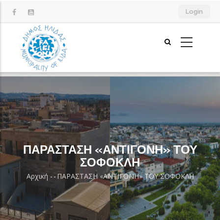
Παράκαμψη
Login
προς
το
κυρίως
περιεχόμενο
ΠΑΡΑΣΤΑΣΗ «ΑΝΤΙΓΟΝΗ» ΤΟΥ
ΣΟΦΟΚΛΗ
Αρχική
-
-
ΠΑΡΑΣΤΑΣΗ «ΑΝΤΙΓΟΝΗ» ΤΟΥ ΣΟΦΟΚΛΗ
Breadcrumb