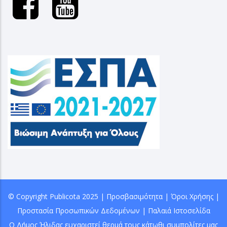
© Copyright
Publicota
2025 |
Προσβασιμότητα
|
Όροι Χρήσης
|
Προστασία Προσωπικών Δεδομένων
|
Παλαιά Ιστοσελίδα
Ο Δήμος Ήλιδας ευχαριστεί θερμά τους κάτωθι συμπολίτες μας