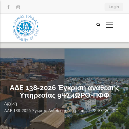
Παράκαμψη
Login
προς
το
κυρίως
περιεχόμενο
AΔE 138-2026 Έγκριση ανάθεσης
Υπηρεσίας 9ΨΣ4ΩΡΘ-ΠΦΦ
Αρχική
-
-
Breadcrumb
AΔE 138-2026 Έγκριση Ανάθεσης Υπηρεσίας 9ΨΣ4ΩΡΘ-ΠΦΦ