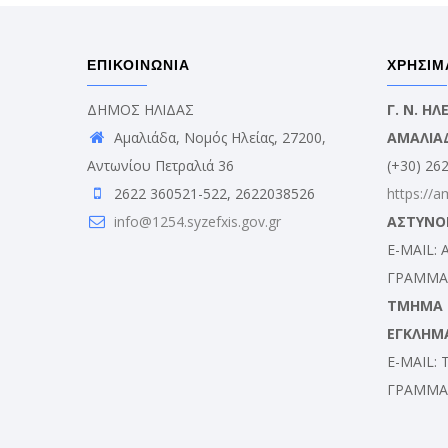
ΕΠΙΚΟΙΝΩΝΙΑ
ΧΡΗΣΙΜ
ΔΗΜΟΣ ΗΛΙΔΑΣ
Γ. Ν. Η
Αμαλιάδα, Νομός Ηλείας, 27200,
ΑΜΑΛΙΑ
Αντωνίου Πετραλιά 36
(+30) 26
2622 360521-522, 2622038526
https://a
info@1254.syzefxis.gov.gr
ΑΣΤΥΝΟ
E-MAIL:
ΓΡΑΜΜΑΤ
ΤΜΗΜΑ Δ
ΕΓΚΛΗΜ
E-MAIL:
ΓΡΑΜΜΑΤ