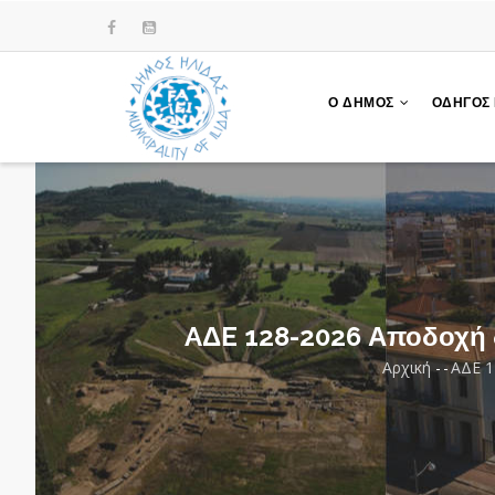
Παράκαμψη
προς
το
κυρίως
Ο ΔΗΜΟΣ
ΟΔΗΓΟΣ
περιεχόμενο
AΔE 128-2026 Αποδοχή
Αρχική
-
-
AΔE 1
Breadc