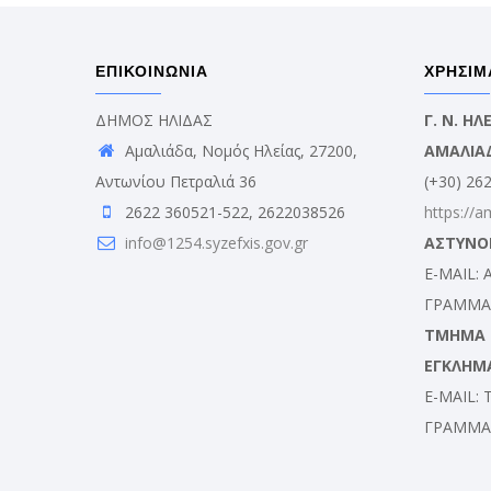
ΕΠΙΚΟΙΝΩΝΙΑ
ΧΡΗΣΙΜ
ΔΗΜΟΣ ΗΛΙΔΑΣ
Γ. Ν. Η
Αμαλιάδα, Νομός Ηλείας, 27200,
ΑΜΑΛΙΑ
Αντωνίου Πετραλιά 36
(+30) 26
2622 360521-522, 2622038526
https://a
info@1254.syzefxis.gov.gr
ΑΣΤΥΝΟ
E-MAIL:
ΓΡΑΜΜΑΤ
ΤΜΗΜΑ Δ
ΕΓΚΛΗΜ
E-MAIL:
ΓΡΑΜΜΑΤ