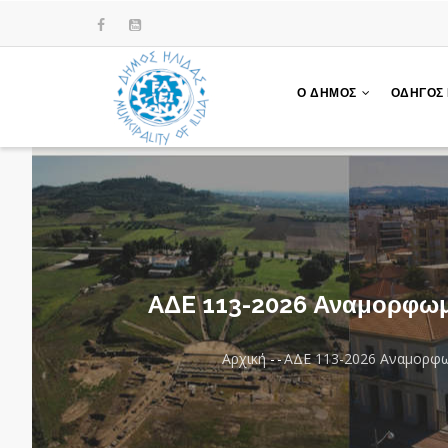
Παράκαμψη
προς
το
κυρίως
Ο ΔΗΜΟΣ
ΟΔΗΓΟΣ
περιεχόμενο
AΔE 113-2026 Αναμορφωμ
Αρχική
-
-
AΔE 113-2026 Αναμορφ
Breadcrumb