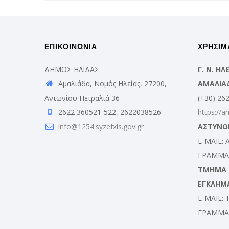
ΕΠΙΚΟΙΝΩΝΙΑ
ΧΡΗΣΙΜ
ΔΗΜΟΣ ΗΛΙΔΑΣ
Γ. Ν. Η
Αμαλιάδα, Νομός Ηλείας, 27200,
ΑΜΑΛΙΑ
Αντωνίου Πετραλιά 36
(+30) 26
2622 360521-522, 2622038526
https://a
info@1254.syzefxis.gov.gr
ΑΣΤΥΝΟ
E-MAIL:
ΓΡΑΜΜΑΤ
ΤΜΗΜΑ Δ
ΕΓΚΛΗΜ
E-MAIL:
ΓΡΑΜΜΑΤ