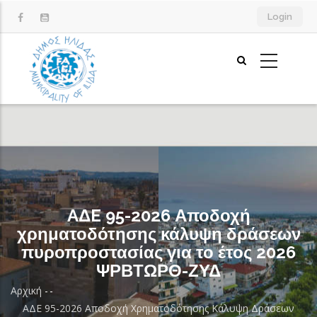
Παράκαμψη
Login
προς
το
κυρίως
περιεχόμενο
AΔE 95-2026 Αποδοχή
χρηματοδότησης κάλυψη δράσεων
πυροπροστασίας για το έτος 2026
ΨΡΒΤΩΡΘ-ΖΥΔ
Αρχική
-
-
Breadcrumb
AΔE 95-2026 Αποδοχή Χρηματοδότησης Κάλυψη Δράσεων