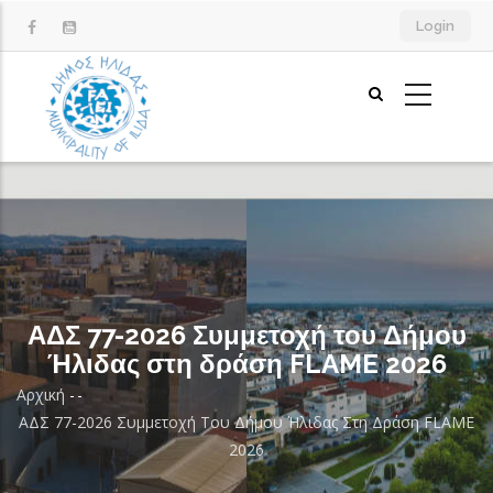
Παράκαμψη
Login
προς
το
κυρίως
περιεχόμενο
ΑΔΣ 77-2026 Συμμετοχή του Δήμου
Ήλιδας στη δράση FLAME 2026
Αρχική
-
-
Breadcrumb
ΑΔΣ 77-2026 Συμμετοχή Του Δήμου Ήλιδας Στη Δράση FLAME
2026