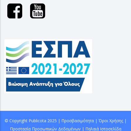
© Copyright
Publicota
2025 |
Προσβασιμότητα
|
Όροι Χρήσης
|
Προστασία Προσωπικών Δεδομένων
|
Παλαιά Ιστοσελίδα