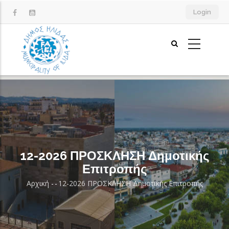
Παράκαμψη
Login
προς
το
κυρίως
περιεχόμενο
12-2026 ΠΡΟΣΚΛΗΣΗ Δημοτικής
Επιτροπής
Αρχική
-
-
12-2026 ΠΡΟΣΚΛΗΣΗ Δημοτικής Επιτροπής
Breadcrumb