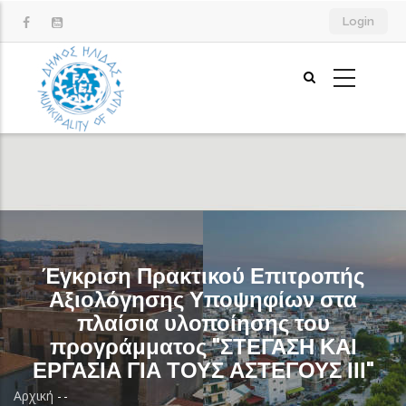
Παράκαμψη
Login
προς
το
κυρίως
περιεχόμενο
Έγκριση Πρακτικού Επιτροπής
Αξιολόγησης Υποψηφίων στα
πλαίσια υλοποίησης του
προγράμματος "ΣΤΕΓΑΣΗ ΚΑΙ
ΕΡΓΑΣΙΑ ΓΙΑ ΤΟΥΣ ΑΣΤΕΓΟΥΣ ΙΙΙ"
Αρχική
-
-