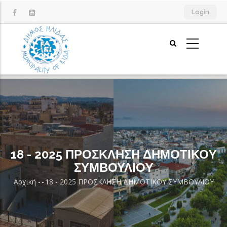
Παράκαμψη
Login
προς
το
κυρίως
περιεχόμενο
18 - 2025 ΠΡΟΣΚΛΗΣΗ ΔΗΜΟΤΙΚΟY
ΣΥΜΒΟΥΛΙΟY
Αρχική
-
-
18 - 2025 ΠΡΟΣΚΛΗΣΗ ΔΗΜΟΤΙΚΟY ΣΥΜΒΟΥΛΙΟY
Breadcrumb