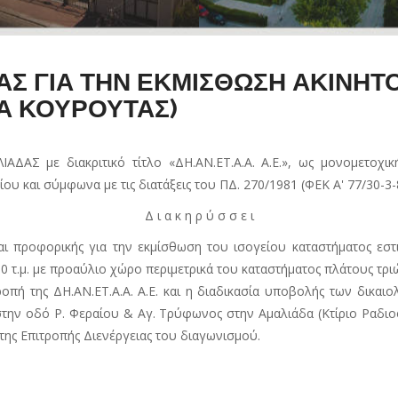
Σ ΓΙΑ ΤΗΝ ΕΚΜΙΣΘΩΣΗ ΑΚΙΝΗΤ
ΙΑ ΚΟΥΡΟΥΤΑΣ)
με διακριτικό τίτλο «ΔΗ.ΑΝ.ΕΤ.Α.Α. Α.Ε.», ως μονομετοχική
υ και σύμφωνα με τις διατάξεις του ΠΔ. 270/1981 (ΦΕΚ Α' 77/30-3-8
Δ ι α κ η ρ ύ σ σ ε ι
αι προφορικής για την εκμίσθωση του ισογείου καταστήματος εστ
 τ.μ. με προαύλιο χώρο περιμετρικά του καταστήματος πλάτους τριώ
οπή της ΔΗ.ΑΝ.ΕΤ.Α.Α. Α.Ε. και η διαδικασία υποβολής των δικ
. στην οδό Ρ. Φεραίου & Αγ. Τρύφωνος στην Αμαλιάδα (Κτίριο Ραδ
 της Επιτροπής Διενέργειας του διαγωνισμού.