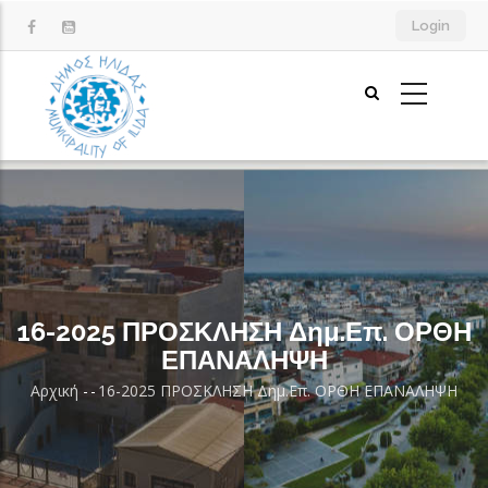
Παράκαμψη
Login
προς
το
κυρίως
περιεχόμενο
16-2025 ΠΡΟΣΚΛΗΣΗ Δημ.Επ. ΟΡΘΗ
ΕΠΑΝΑΛΗΨΗ
Αρχική
-
-
16-2025 ΠΡΟΣΚΛΗΣΗ Δημ.Επ. ΟΡΘΗ ΕΠΑΝΑΛΗΨΗ
Breadcrumb