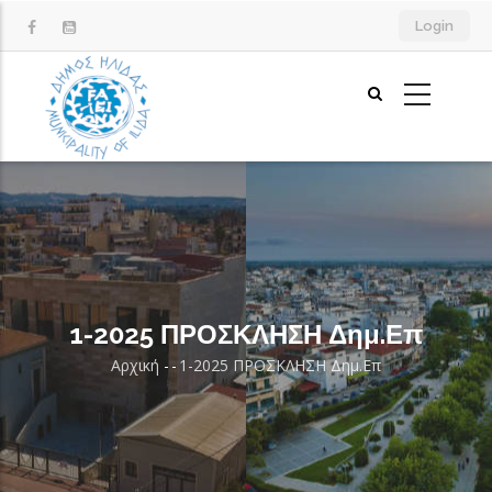
Παράκαμψη
Login
προς
το
κυρίως
περιεχόμενο
1-2025 ΠΡΟΣΚΛΗΣΗ Δημ.Επ
Αρχική
-
-
1-2025 ΠΡΟΣΚΛΗΣΗ Δημ.Επ
Breadcrumb