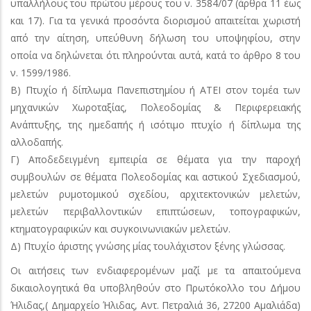
υπαλλήλους του πρώτου μέρους του ν. 3584/07 (άρθρα 11 έως
και 17). Για τα γενικά προσόντα διορισμού απαιτείται χωριστή
από την αίτηση, υπεύθυνη δήλωση του υποψηφίου, στην
οποία να δηλώνεται ότι πληρούνται αυτά, κατά το άρθρο 8 του
ν. 1599/1986.
Β) Πτυχίο ή δίπλωμα Πανεπιστημίου ή ΑΤΕΙ στον τομέα των
μηχανικών Χωροταξίας, Πολεοδομίας & Περιφερειακής
Ανάπτυξης, της ημεδαπής ή ισότιμο πτυχίο ή δίπλωμα της
αλλοδαπής.
Γ) Αποδεδειγμένη εμπειρία σε θέματα για την παροχή
συμβουλών σε θέματα Πολεοδομίας και αστικού Σχεδιασμού,
μελετών ρυμοτομικού σχεδίου, αρχιτεκτονικών μελετών,
μελετών περιβαλλοντικών επιπτώσεων, τοπογραφικών,
κτηματογραφικών και συγκοινωνιακών μελετών.
Δ) Πτυχίο άριστης γνώσης μίας τουλάχιστον ξένης γλώσσας.
Οι αιτήσεις των ενδιαφερομένων μαζί με τα απαιτούμενα
δικαιολογητικά θα υποβληθούν στο Πρωτόκολλο του Δήμου
Ήλιδας,( Δημαρχείο Ήλιδας, Αντ. Πετραλιά 36, 27200 Αμαλιάδα)