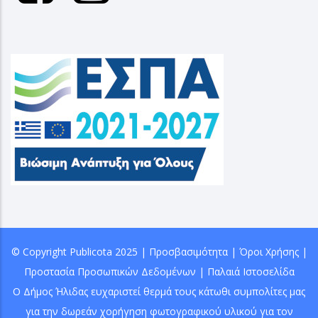
© Copyright
Publicota
2025 |
Προσβασιμότητα
|
Όροι Χρήσης
|
Προστασία Προσωπικών Δεδομένων
|
Παλαιά Ιστοσελίδα
Ο Δήμος Ήλιδας ευχαριστεί θερμά τους κάτωθι συμπολίτες μας
για την δωρεάν χορήγηση φωτογραφικού υλικού για τον