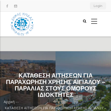
Παράκαμψη
Login
προς
το
κυρίως
περιεχόμενο
ΚΑΤΑΘΕΣΗ ΑΙΤΗΣΕΩΝ ΓΙΑ
ΠΑΡΑΧΩΡΗΣΗ ΧΡΗΣΗΣ ΑΙΓΙΑΛΟΥ –
ΠΑΡΑΛΙΑΣ ΣΤΟΥΣ ΟΜΟΡΟΥΣ
ΙΔΙΟΚΤΗΤΕΣ
Αρχική
-
-
Breadcrumb
ΚΑΤΑΘΕΣΗ ΑΙΤΗΣΕΩΝ ΓΙΑ ΠΑΡΑΧΩΡΗΣΗ ΧΡΗΣΗΣ ΑΙΓΙΑΛΟΥ –