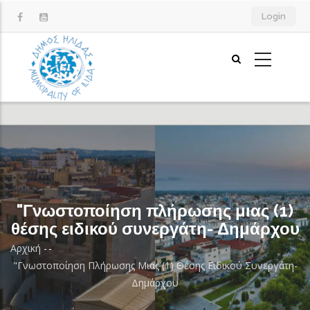
Παράκαμψη
Login
προς
το
κυρίως
περιεχόμενο
"Γνωστοποίηση πλήρωσης μιας (1)
θέσης ειδικού συνεργάτη- Δημάρχου
Αρχική
-
-
Breadcrumb
"Γνωστοποίηση Πλήρωσης Μιας (1) Θέσης Ειδικού Συνεργάτη-
Δημάρχου