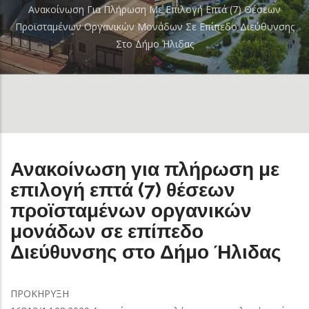
Breadcrumb
Ανακοίνωση Για Πλήρωση Με Επιλογή Επτά (7) Θέσεων
Προϊσταμένων Οργανικών Μονάδων Σε Επίπεδο Διεύθυνσης
Στο Δήμο Ήλιδας
Ανακοίνωση για πλήρωση με
επιλογή επτά (7) θέσεων
προϊσταμένων οργανικών
μονάδων σε επίπεδο
Διεύθυνσης στο Δήμο Ήλιδας
ΠΡΟΚΗΡΥΞΗ