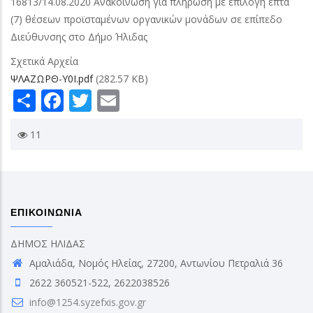
16813/14.08.2020 Ανακοίνωση για πλήρωση με επιλογή επτά
(7) θέσεων προϊσταμένων οργανικών μονάδων σε επίπεδο
Διεύθυνσης στο Δήμο Ήλιδας
Σχετικά Αρχεία
ΨΛΑΖΩΡΘ-Υ0Ι.pdf
(282.57 KB)
Share
Facebook
Twitter
Email
11
ΕΠΙΚΟΙΝΩΝΙΑ
ΔΗΜΟΣ ΗΛΙΔΑΣ
Αμαλιάδα, Νομός Ηλείας, 27200, Αντωνίου Πετραλιά 36
2622 360521-522, 2622038526
info@1254.syzefxis.gov.gr