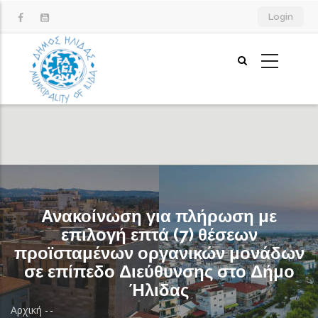
Παράκαμψη
Login
προς
το
κυρίως
περιεχόμενο
Ανακοίνωση για πλήρωση με
επιλογή επτά (7) θέσεων
προϊσταμένων οργανικών μονάδων
σε επίπεδο Διεύθυνσης στο Δήμο
Ήλιδας
Αρχική
-
-