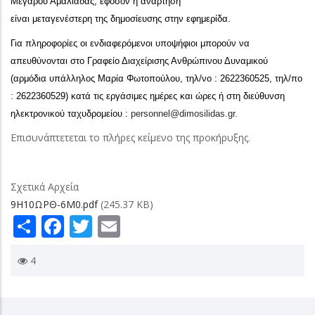
Μεγάρου Αμαλιάδας, εφόσον η ανάρτηση
είναι μεταγενέστερη της δημοσίευσης στην εφημερίδα.
Για πληροφορίες οι ενδιαφερόμενοι υποψήφιοι μπορούν να
απευθύνονται στο Γραφείο Διαχείρισης Ανθρώπινου Δυναμικού
(αρμόδια υπάλληλος Μαρία Φωτοπούλου, τηλ/νο : 2622360525, τηλ/πο
: 2622360529) κατά τις εργάσιμες ημέρες και ώρες ή στη διεύθυνση
ηλεκτρονικού ταχυδρομείου :
personnel@dimosilidas.gr.
Επισυνάπτετεται το πλήρες κείμενο της προκήρυξης.
Σχετικά Αρχεία
9Η10ΩΡΘ-6Μ0.pdf
(245.37 KB)
Share
Facebook
Twitter
Email
4