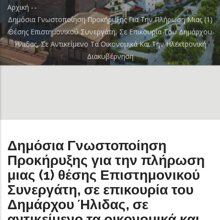
Αρχική
-
-
Breadcrumb
Δημόσια Γνωστοποίηση Προκήρυξης Για Την Πλήρωση Μιας (1)
Θέσης Επιστημονικού Συνεργάτη, Σε Επικουρία Του Δημάρχου
Ήλιδας, Σε Αντικείμενο Τα Οικονομικά Και Την Ηλεκτρονική
Διακυβέρνηση
Δημόσια Γνωστοποίηση
Προκήρυξης για την πλήρωση
μιας (1) θέσης Επιστημονικού
Συνεργάτη, σε επικουρία του
Δημάρχου Ήλιδας, σε
αντικείμενο τα οικονομικά και