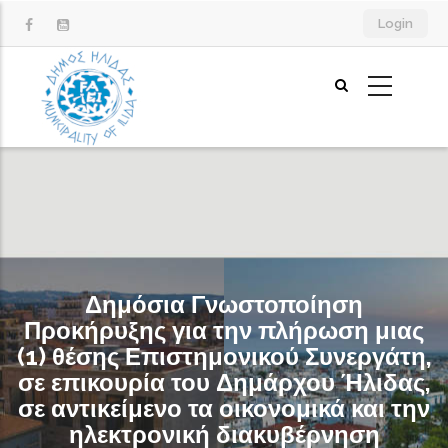
Παράκαμψη
Login
προς
το
κυρίως
περιεχόμενο
Δημόσια Γνωστοποίηση
Προκήρυξης για την πλήρωση μιας
(1) θέσης Επιστημονικού Συνεργάτη,
σε επικουρία του Δημάρχου Ήλιδας,
σε αντικείμενο τα οικονομικά και την
ηλεκτρονική διακυβέρνηση