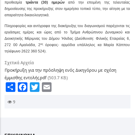
προθεσμία
τριάντα (30) ημερών
από την επομένη της τελευταίας
δημοσίευσης της προκήρυξης στον ημερήσιο τοπικό τύπο, την αίτηση με τα
απαραίτητα δικαιολογητικά.
Πληροφορίες και αντίγραφα της διακήρυξης του διαγωνισμού παρέχονται τις
εργάσιμες ημέρες και ώρες από το Τμήμα Ανθρώπινου Δυναμικού και
Διοικητικής Μέριμνας του Δήμου Ήλιδας (Διεύθυνση: Φιλικής Εταιρείας 6,
ος
272 00 Αμαλιάδα, 2
όροφος- αρμόδια υπάλληλος κα Μαρία Κάππου
τηλέφωνο 2622 360 524).
Σχετικά Αρχεία
Προκήρυξη για την πρόσληψη ενός Δικηγόρου με σχέση
έμμισθης εντολής.pdf
(503.7 KB)
Share
Facebook
Twitter
Email
9