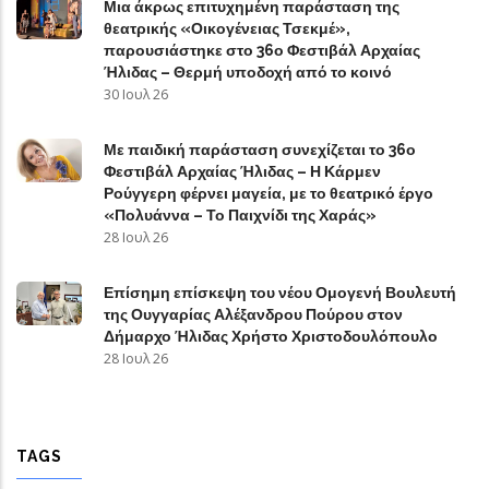
Μια άκρως επιτυχημένη παράσταση της
θεατρικής «Οικογένειας Τσεκμέ»,
παρουσιάστηκε στο 36ο Φεστιβάλ Αρχαίας
Ήλιδας – Θερμή υποδοχή από το κοινό
30 Ιουλ 26
Με παιδική παράσταση συνεχίζεται το 36ο
Φεστιβάλ Αρχαίας Ήλιδας – Η Κάρμεν
Ρούγγερη φέρνει μαγεία, με το θεατρικό έργο
«Πολυάννα – Το Παιχνίδι της Χαράς»
28 Ιουλ 26
Επίσημη επίσκεψη του νέου Ομογενή Βουλευτή
της Ουγγαρίας Αλέξανδρου Πούρου στον
Δήμαρχο Ήλιδας Χρήστο Χριστοδουλόπουλο
28 Ιουλ 26
TAGS