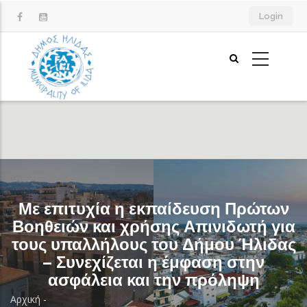
Παράκαμψη
Login
προς
το
κυρίως
περιεχόμενο
Με επιτυχία η εκπαίδευση Πρώτων
Βοηθειών και χρήσης Απινιδωτή για
τους υπαλλήλους του Δήμου Ήλιδας
– Συνεχίζεται η έμφαση στην
ασφάλεια και την πρόληψη
Αρχική
-