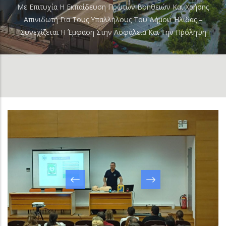
Breadcrumb
Με Επιτυχία Η Εκπαίδευση Πρώτων Βοηθειών Και Χρήσης
Απινιδωτή Για Τους Υπαλλήλους Του Δήμου Ήλιδας –
Συνεχίζεται Η Έμφαση Στην Ασφάλεια Και Την Πρόληψη