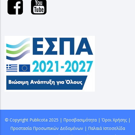
© Copyright
Publicota
2025 |
Προσβασιμότητα
|
Όροι Χρήσης
|
Προστασία Προσωπικών Δεδομένων
|
Παλαιά Ιστοσελίδα