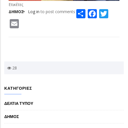
Ετικέτες
Share
Facebo
Twit
ΔΗΜΟΣ
Log in
to post comments
Email
28
ΚΑΤΗΓΟΡΙΕΣ
ΔΕΛΤΙΑ ΤΥΠΟΥ
ΔΗΜΟΣ