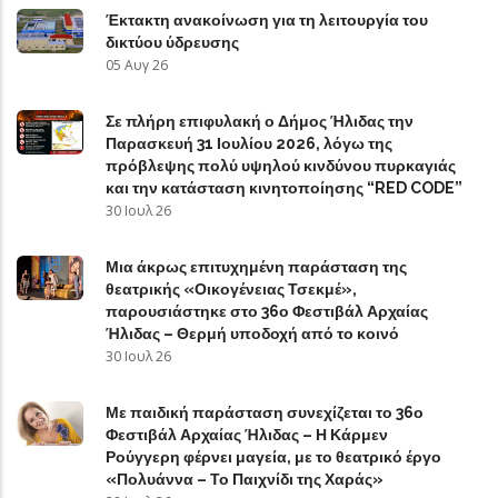
Έκτακτη ανακοίνωση για τη λειτουργία του
δικτύου ύδρευσης
05 Αυγ 26
Σε πλήρη επιφυλακή ο Δήμος Ήλιδας την
Παρασκευή 31 Ιουλίου 2026, λόγω της
πρόβλεψης πολύ υψηλού κινδύνου πυρκαγιάς
και την κατάσταση κινητοποίησης “RED CODE”
30 Ιουλ 26
Μια άκρως επιτυχημένη παράσταση της
θεατρικής «Οικογένειας Τσεκμέ»,
παρουσιάστηκε στο 36ο Φεστιβάλ Αρχαίας
Ήλιδας – Θερμή υποδοχή από το κοινό
30 Ιουλ 26
Με παιδική παράσταση συνεχίζεται το 36ο
Φεστιβάλ Αρχαίας Ήλιδας – Η Κάρμεν
Ρούγγερη φέρνει μαγεία, με το θεατρικό έργο
«Πολυάννα – Το Παιχνίδι της Χαράς»