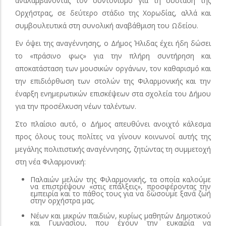
αναλαμβάνοντας τον συντονισμό για τη σύσταση της
Ορχήστρας, σε δεύτερο στάδιο της Χορωδίας, αλλά και
συμβουλευτικά στη συνολική αναβάθμιση του Ωδείου.
Εν όψει της αναγέννησης, ο Δήμος Ήλιδας έχει ήδη δώσει
το «πράσινο φως» για την πλήρη συντήρηση και
αποκατάσταση των μουσικών οργάνων, τον καθαρισμό και
την επιδιόρθωση των στολών της Φιλαρμονικής και την
έναρξη ενημερωτικών επισκέψεων στα σχολεία του Δήμου
για την προσέλκυση νέων ταλέντων.
Στο πλαίσιο αυτό, ο Δήμος απευθύνει ανοιχτό κάλεσμα
προς όλους τους πολίτες να γίνουν κοινωνοί αυτής της
μεγάλης πολιτιστικής αναγέννησης, ζητώντας τη συμμετοχή
στη νέα Φιλαρμονική:
Παλαιών μελών της Φιλαρμονικής, τα οποία καλούμε
να επιστρέψουν «στις επάλξεις», προσφέροντας την
εμπειρία και το πάθος τους για να δώσουμε ξανά ζωή
στην ορχήστρα μας.
Νέων και μικρών παιδιών, κυρίως μαθητών Δημοτικού
και Γυμνασίου, που έχουν την ευκαιρία να