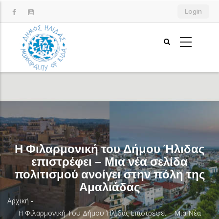
Παράκαμψη
Login
προς
το
κυρίως
περιεχόμενο
Η Φιλαρμονική του Δήμου Ήλιδας
επιστρέφει – Μια νέα σελίδα
πολιτισμού ανοίγει στην πόλη της
Αμαλιάδας
Αρχική
-
Breadcrumb
Η Φιλαρμονική Του Δήμου Ήλιδας Επιστρέφει – Μια Νέα