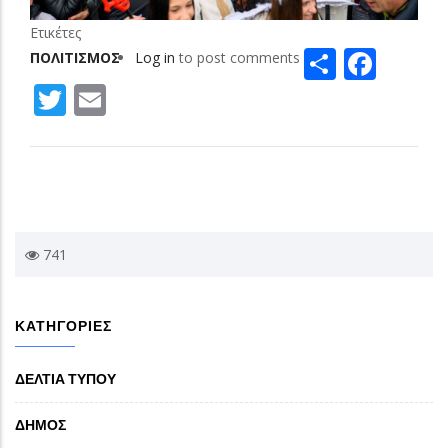
Ετικέτες
Share
Face
ΠΟΛΙΤΙΣΜΟΣ
Log in
to post comments
Twitter
Email
741
ΚΑΤΗΓΟΡΙΕΣ
ΔΕΛΤΙΑ ΤΥΠΟΥ
ΔΗΜΟΣ