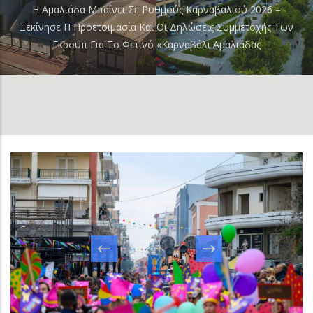
Breadcrumb
Η Αμαλιάδα Μπαίνει Σε Ρυθμούς Καρναβαλιού 2026 –
Ξεκίνησε Η Προετοιμασία Και Οι Δηλώσεις Συμμετοχής Των
Γκρουπ Για Το Φετινό «Καρναβάλι Αμαλιάδας