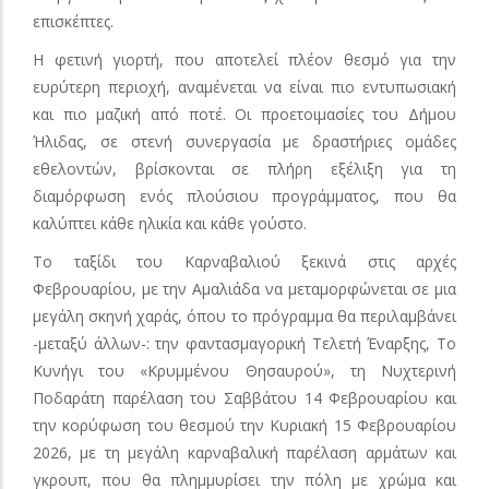
επισκέπτες.
Η φετινή γιορτή, που αποτελεί πλέον θεσμό για την
ευρύτερη περιοχή, αναμένεται να είναι πιο εντυπωσιακή
και πιο μαζική από ποτέ. Οι προετοιμασίες του Δήμου
Ήλιδας, σε στενή συνεργασία με δραστήριες ομάδες
εθελοντών, βρίσκονται σε πλήρη εξέλιξη για τη
διαμόρφωση ενός πλούσιου προγράμματος, που θα
καλύπτει κάθε ηλικία και κάθε γούστο.
Το ταξίδι του Καρναβαλιού ξεκινά στις αρχές
Φεβρουαρίου, με την Αμαλιάδα να μεταμορφώνεται σε μια
μεγάλη σκηνή χαράς, όπου το πρόγραμμα θα περιλαμβάνει
-μεταξύ άλλων-: την φαντασμαγορική Τελετή Έναρξης, Το
Κυνήγι του «Κρυμμένου Θησαυρού», τη Νυχτερινή
Ποδαράτη παρέλαση του Σαββάτου 14 Φεβρουαρίου και
την κορύφωση του θεσμού την Κυριακή 15 Φεβρουαρίου
2026, με τη μεγάλη καρναβαλική παρέλαση αρμάτων και
γκρουπ, που θα πλημμυρίσει την πόλη με χρώμα και