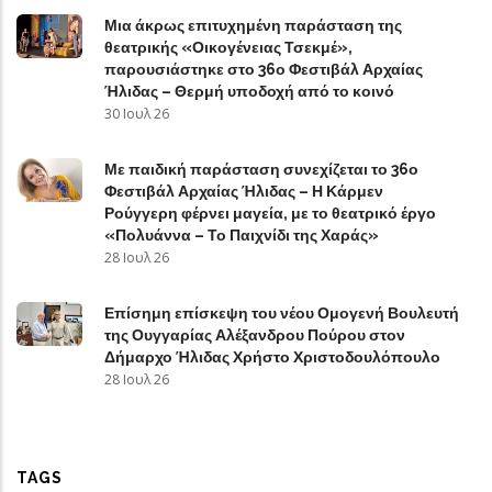
Μια άκρως επιτυχημένη παράσταση της
θεατρικής «Οικογένειας Τσεκμέ»,
παρουσιάστηκε στο 36ο Φεστιβάλ Αρχαίας
Ήλιδας – Θερμή υποδοχή από το κοινό
30 Ιουλ 26
Με παιδική παράσταση συνεχίζεται το 36ο
Φεστιβάλ Αρχαίας Ήλιδας – Η Κάρμεν
Ρούγγερη φέρνει μαγεία, με το θεατρικό έργο
«Πολυάννα – Το Παιχνίδι της Χαράς»
28 Ιουλ 26
Επίσημη επίσκεψη του νέου Ομογενή Βουλευτή
της Ουγγαρίας Αλέξανδρου Πούρου στον
Δήμαρχο Ήλιδας Χρήστο Χριστοδουλόπουλο
28 Ιουλ 26
TAGS