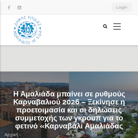
Παράκαμψη
Login
προς
το
κυρίως
περιεχόμενο
Η Αμαλιάδα μπαίνει σε ρυθμούς
Καρναβαλιού 2026 – Ξεκίνησε η
προετοιμασία και οι δηλώσεις
συμμετοχής των γκρουπ για το
φετινό «Καρναβάλι Αμαλιάδας
Αρχική
-