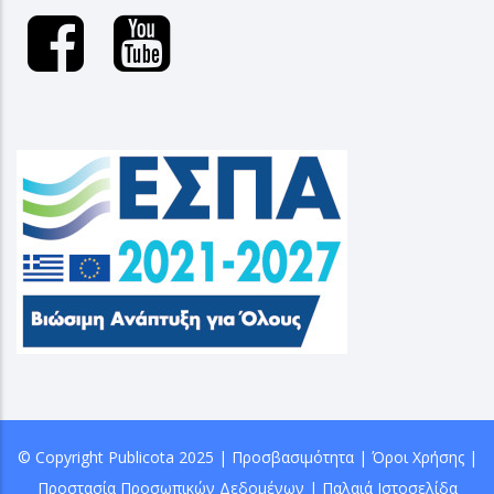
© Copyright
Publicota
2025 |
Προσβασιμότητα
|
Όροι Χρήσης
|
Προστασία Προσωπικών Δεδομένων
|
Παλαιά Ιστοσελίδα