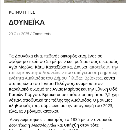
ΚΟΙΝΟΤΗΤΕΣ
ΔΟΥΝΕΪΚΑ
29 Οκτ 2025
/
Comments
Τα Δουνέικα
είναι πεδινός οικισμός κτισμένος σε
υψόμετρο περίπου 55 μέτρων και μαζί με τους οικισμούς
Αγία Μαρίνα, Κάτω Καρτεζεϊκα και Δανικά
αποτελούν την
τοπική κοινότητα Δουνεΐκων που υπάγεται στη δημοτική
ενότητα Αμαλιάδας του Δήμου
Ήλιδας. Βρίσκεται
κοντά
στα παράλια του Ιονίου Πελάγους, ανάμεσα στον
παραλιακό οικισμό της Αγίας Μαρίνας και την Εθνική Οδό
Πατρών Πύργου. Βρίσκεται σε απόσταση περίπου 7,5
χ
λμ
νότια-νοτιοδυτικά της πόλης της Αμαλιάδας. Ο μόνιμος
πληθυσμός του, σύμφωνα με την απογραφή του 2023,
είναι 653 μόνιμοι κάτοικοι.
Αναγνωρίστηκε ως οικισμός το 1835 με την ονομασία
Δουνέικα
ή
Μεσολογγάκι
και υπήχθη στον τότε