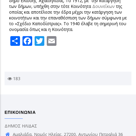
δήμο Ελίσσης Αχαιοήλιδας. Το 1912, με την κατάργηση
των δήμων, υπήχθη στην τότε Κοινότητα
Δουνεΐκων
της
οποίας και αποτέλεσε την έδρα μέχρι την κατάργηση των
κοινοτήτων και την επαναθέσπιση των δήμων σύμφωνα με
το «Σχέδιο Καποδίστριας». Το 1940 έλαβε τη σημερινή του
ονομασία όπως και η Κοινότητα.
Share
Facebook
Twitter
Email
183
ΕΠΙΚΟΙΝΩΝΙΑ
ΔΗΜΟΣ ΗΛΙΔΑΣ
Αμαλιάδα, Νομός Ηλείας, 27200, Αντωνίου Πετραλιά 36