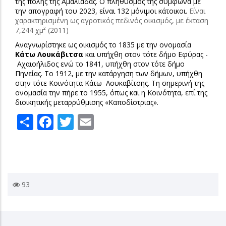
της πόλης της Αμαλιάδας. Ο πληθυσμός της σύμφωνα με
την απογραφή του 2023, είναι 132 μόνιμοι κάτοικοι.
Είναι
χαρακτηρισμένη ως αγροτικός πεδινός οικισμός, με έκταση
7,244 χμ² (2011)
Αναγνωρίστηκε ως οικισμός το 1835 με την ονομασία
Κάτω Λουκάβιτσα
και υπήχθη στον τότε δήμο Εφύρας -
Αχαιοήλιδος
ενώ το 1841, υπήχθη στον τότε δήμο
Πηνείας. Το 1912, με την κατάργηση των δήμων, υπήχθη
στην τότε Κοινότητα Κάτω Λουκαβίτσης. Τη σημερινή της
ονομασία την πήρε το 1955, όπως και η Κοινότητα, επί της
διοικητικής μεταρρύθμισης «Καποδίστριας».
Share
Facebook
Twitter
Email
93