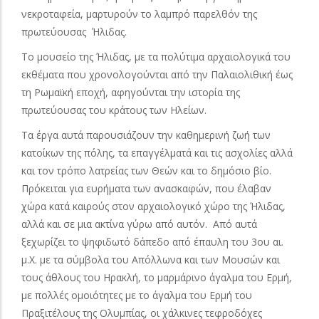
νεκροταφεία, μαρτυρούν το λαμπρό παρελθόν της
πρωτεύουσας Ήλιδας.
Το μουσείο της Ήλιδας, με τα πολύτιμα αρχαιολογικά του
εκθέματα που χρονολογούνται από την Παλαιολιθική έως
τη Ρωμαϊκή εποχή, αφηγούνται την ιστορία της
πρωτεύουσας του κράτους των Ηλείων.
Τα έργα αυτά παρουσιάζουν την καθημερινή ζωή των
κατοίκων της πόλης, τα επαγγέλματά και τις ασχολίες αλλά
και τον τρόπο λατρείας των Θεών και το δημόσιο βίο.
Πρόκειται για ευρήματα των ανασκαφών, που έλαβαν
χώρα κατά καιρούς στον αρχαιολογικό χώρο της Ήλιδας,
αλλά και σε μια ακτίνα γύρω από αυτόν. Από αυτά
ξεχωρίζει το ψηφιδωτό δάπεδο από έπαυλη του 3ου αι.
μ.Χ. με τα σύμβολα του Απόλλωνα και των Μουσών και
τους άθλους του Ηρακλή, το μαρμάρινο άγαλμα του Ερμή,
με πολλές ομοιότητες με το άγαλμα του Ερμή του
Πραξιτέλους της Ολυμπίας, οι χάλκινες τεφροδόχες