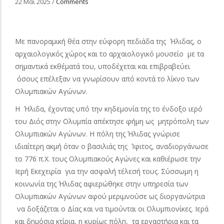
22 Μάι 2025
/
Comments
Με πανοραμική θέα στην εύφορη πεδιάδα της Ήλιδας, ο
αρχαιολογικός χώρος και το αρχαιολογικό μουσείο με τα
σημαντικά εκθέματά του, υποδέχεται και επιβραβεύει
όσους επέλεξαν να γνωρίσουν από κοντά το λίκνο των
Ολυμπιακών Αγώνων.
Η Ήλιδα, έχοντας υπό την κηδεμονία της το ένδοξο ιερό
του Διός στην Ολυμπία απέκτησε φήμη ως μητρόπολη των
Ολυμπιακών Αγώνων. Η πόλη της Ήλιδας γνώρισε
ιδιαίτερη ακμή όταν ο βασιλιάς της Ίφιτος, αναδιοργάνωσε
το 776 π.Χ. τους Ολυμπιακούς Αγώνες και καθιέρωσε την
Ιερή Εκεχειρία για την ασφαλή τέλεσή τους. Σύσσωμη η
κοινωνία της Ήλιδας αφιερώθηκε στην υπηρεσία των
Ολυμπιακών Αγώνων αφού μεριμνούσε ως διοργανώτρια
να δοξάζεται ο Δίας και να τιμούνται οι Ολυμπιονίκες. Ιερά
και δημόσια κτίρια, η κυρίως πόλη, τα εργαστήρια και τα