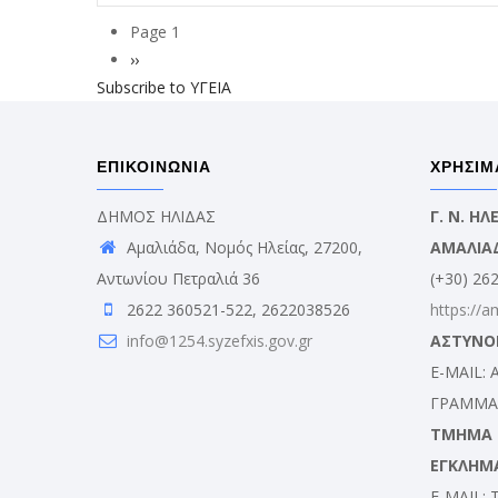
Page 1
Σελιδοποίηση
Next
››
Subscribe to ΥΓΕΙΑ
page
ΕΠΙΚΟΙΝΩΝΙΑ
ΧΡΗΣΙΜ
ΔΗΜΟΣ ΗΛΙΔΑΣ
Γ. Ν. Η
Αμαλιάδα, Νομός Ηλείας, 27200,
ΑΜΑΛΙΑ
Αντωνίου Πετραλιά 36
(+30) 26
2622 360521-522, 2622038526
https://a
info@1254.syzefxis.gov.gr
ΑΣΤΥΝΟ
E-MAIL:
ΓΡΑΜΜΑΤ
ΤΜΗΜΑ Δ
ΕΓΚΛΗΜ
E-MAIL: