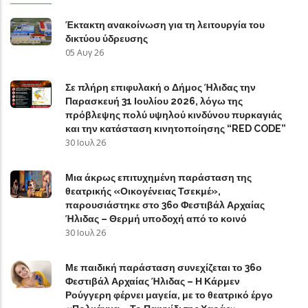
Έκτακτη ανακοίνωση για τη λειτουργία του
δικτύου ύδρευσης
05 Αυγ 26
Σε πλήρη επιφυλακή ο Δήμος Ήλιδας την
Παρασκευή 31 Ιουλίου 2026, λόγω της
πρόβλεψης πολύ υψηλού κινδύνου πυρκαγιάς
και την κατάσταση κινητοποίησης “RED CODE”
30 Ιουλ 26
Μια άκρως επιτυχημένη παράσταση της
θεατρικής «Οικογένειας Τσεκμέ»,
παρουσιάστηκε στο 36ο Φεστιβάλ Αρχαίας
Ήλιδας – Θερμή υποδοχή από το κοινό
30 Ιουλ 26
Με παιδική παράσταση συνεχίζεται το 36ο
Φεστιβάλ Αρχαίας Ήλιδας – Η Κάρμεν
Ρούγγερη φέρνει μαγεία, με το θεατρικό έργο