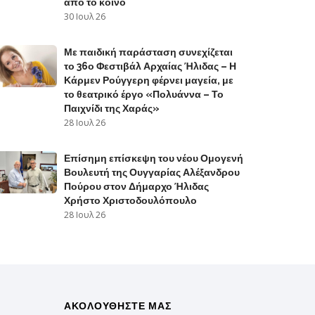
από το κοινό
30 Ιουλ 26
Με παιδική παράσταση συνεχίζεται
το 36ο Φεστιβάλ Αρχαίας Ήλιδας – Η
Κάρμεν Ρούγγερη φέρνει μαγεία, με
το θεατρικό έργο «Πολυάννα – Το
Παιχνίδι της Χαράς»
28 Ιουλ 26
Επίσημη επίσκεψη του νέου Ομογενή
Βουλευτή της Ουγγαρίας Αλέξανδρου
Πούρου στον Δήμαρχο Ήλιδας
Χρήστο Χριστοδουλόπουλο
28 Ιουλ 26
ΑΚΟΛΟΥΘΗΣΤΕ ΜΑΣ