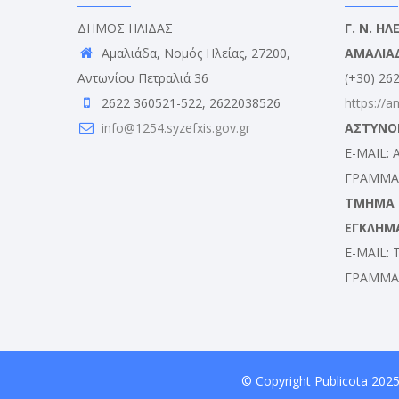
ΔΗΜΟΣ ΗΛΙΔΑΣ
Γ. Ν. Η
Αμαλιάδα, Νομός Ηλείας, 27200,
ΑΜΑΛΙΑ
Αντωνίου Πετραλιά 36
(+30) 26
2622 360521-522, 2622038526
https://a
info@1254.syzefxis.gov.gr
ΑΣΤΥΝΟ
E-MAIL:
ΓΡΑΜΜΑΤ
ΤΜΗΜΑ Δ
ΕΓΚΛΗΜ
E-MAIL:
ΓΡΑΜΜΑΤ
© Copyright
Publicota
2025