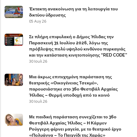
Έκτακτη ανακοίνωση για τη λειτουργία του
δικτύου ύδρευσης
05 Αυγ 26
Σε πλήρη επιφυλακή ο Δήμος Ήλιδας την
Παρασκευή 31 Ιουλίου 2026, λόγω της
πρόβλεψης πολύ υψηλού κινδύνου πυρκαγιάς
και την κατάσταση κινητοποίησης “RED CODE”
30 Ιουλ 26
Μια άκρως επιτυχημένη παράσταση της
θεατρικής «Οικογένειας Τσεκμέ»,
παρουσιάστηκε στο 36ο Φεστιβάλ Αρχαίας
Ήλιδας – Θερμή υποδοχή από το κοινό
30 Ιουλ 26
Με παιδική παράσταση συνεχίζεται το 36ο
Φεστιβάλ Αρχαίας Ήλιδας – Η Κάρμεν
Ρούγγερη φέρνει μαγεία, με το θεατρικό έργο
«Πολυάννα – Το Παιχνίδι της Χαράς»