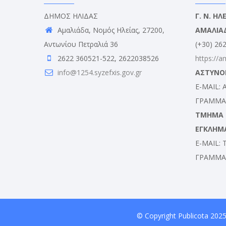
ΔΗΜΟΣ ΗΛΙΔΑΣ
Γ. Ν. Η
Αμαλιάδα, Νομός Ηλείας, 27200,
ΑΜΑΛΙΑ
Αντωνίου Πετραλιά 36
(+30) 26
2622 360521-522, 2622038526
https://a
info@1254.syzefxis.gov.gr
ΑΣΤΥΝΟ
E-MAIL:
ΓΡΑΜΜΑΤ
ΤΜΗΜΑ Δ
ΕΓΚΛΗΜ
E-MAIL:
ΓΡΑΜΜΑΤ
© Copyright
Publicota
2025