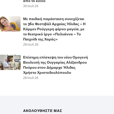
από το κοινό
30 Ιουλ 26
Με παιδική παράσταση συνεχίζεται
το 36ο Φεστιβάλ Αρχαίας Ήλιδας – Η
Κάρμεν Ρούγγερη φέρνει μαγεία, με
το θεατρικό έργο «Πολυάννα – Το
Παιχνίδι της Χαράς»
28 Ιουλ 26
Επίσημη επίσκεψη του νέου Ομογενή
Βουλευτή της Ουγγαρίας Αλέξανδρου
Πούρου στον Δήμαρχο Ήλιδας
Χρήστο Χριστοδουλόπουλο
28 Ιουλ 26
ΑΚΟΛΟΥΘΗΣΤΕ ΜΑΣ