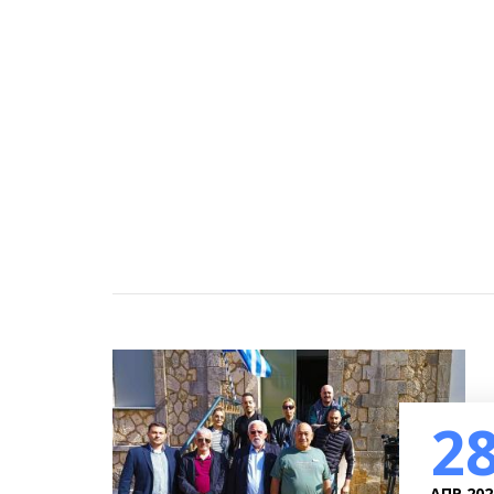
2
ΑΠΡ 202