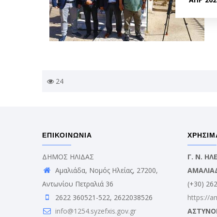
24
ΕΠΙΚΟΙΝΩΝΙΑ
ΧΡΗΣΙΜ
ΔΗΜΟΣ ΗΛΙΔΑΣ
Γ. Ν. Η
Αμαλιάδα, Νομός Ηλείας, 27200,
ΑΜΑΛΙΑ
Αντωνίου Πετραλιά 36
(+30) 26
2622 360521-522, 2622038526
https://a
info@1254.syzefxis.gov.gr
ΑΣΤΥΝΟ