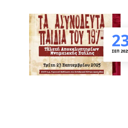
2
ΣΕΠ 202