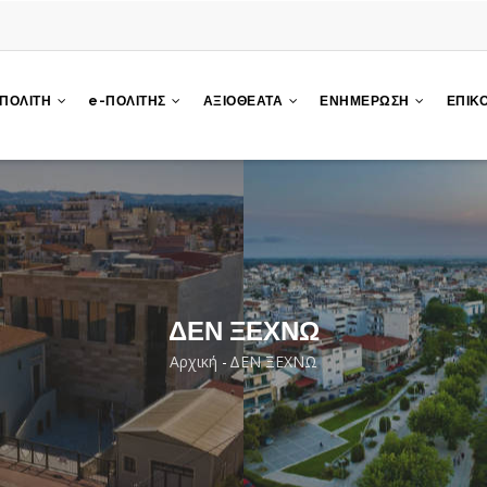
 ΠΟΛΙΤΗ
e-ΠΟΛΙΤΗΣ
ΑΞΙΟΘΕΑΤΑ
ΕΝΗΜΕΡΩΣΗ
ΕΠΙΚ
ΔΕΝ ΞΕΧΝΩ
Αρχική
-
ΔΕΝ ΞΕΧΝΩ
Breadcrumb