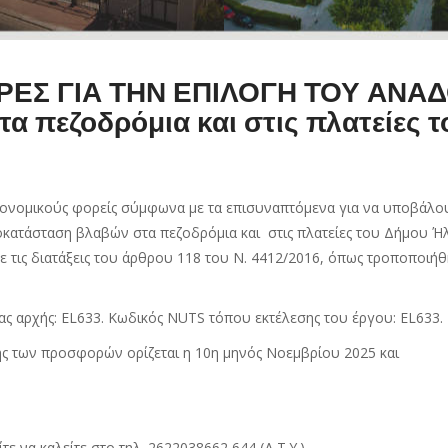
ΕΣ ΓΙΑ ΤΗΝ ΕΠΙΛΟΓΗ ΤΟΥ ΑΝΑΔ
 πεζοδρόμια και στις πλατείες 
κονομικούς φορείς σύμφωνα με τα επισυναπτόμενα για να υποβάλο
κατάσταση βλαβών στα πεζοδρόμια και στις πλατείες του Δήμου Ή
τις διατάξεις του άρθρου 118 του Ν. 4412/2016, όπως τροποποιήθ
ς αρχής: EL633. Κωδικός NUTS τόπου εκτέλεσης του έργου: EL633.
ής των προσφορών ορίζεται η 10η μηνός Νοεμβρίου 2025 και
τε να καλείτε στο τηλ. 2622038662,644 (Δ.Τ.Υ.)