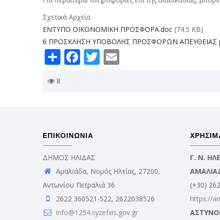
Σχετικά Αρχεία
ΕΝΤΥΠΟ ΟΙΚΟΝΟΜΙΚΗ ΠΡΟΣΦΟΡΑ.doc
(74.5 KB)
6 ΠΡΟΣΚΛΗΣΗ ΥΠΟΒΟΛΗΣ ΠΡΟΣΦΟΡΩΝ ΑΠΕΥΘΕΙΑΣ μ
Share
Facebook
Twitter
Email
8
ΕΠΙΚΟΙΝΩΝΙΑ
ΧΡΗΣΙΜ
ΔΗΜΟΣ ΗΛΙΔΑΣ
Γ. Ν. Η
Αμαλιάδα, Νομός Ηλείας, 27200,
ΑΜΑΛΙΑ
Αντωνίου Πετραλιά 36
(+30) 26
2622 360521-522, 2622038526
https://a
info@1254.syzefxis.gov.gr
ΑΣΤΥΝΟ