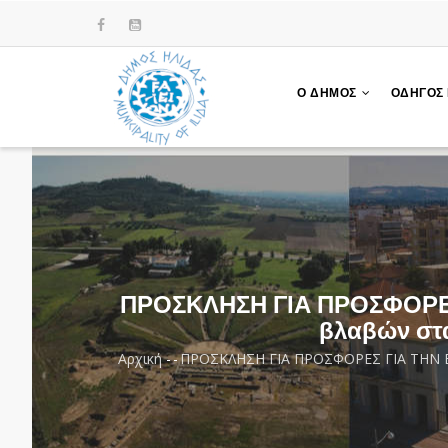
Παράκαμψη
προς
το
κυρίως
Ο ΔΗΜΟΣ
ΟΔΗΓΟΣ
περιεχόμενο
ΠΡΟΣΚΛΗΣΗ ΓΙΑ ΠΡΟΣΦΟΡΕΣ
βλαβών στα
Αρχική
-
-
ΠΡΟΣΚΛΗΣΗ ΓΙΑ ΠΡΟΣΦΟΡΕΣ ΓΙΑ ΤΗΝ ΕΠ
Breadcrumb