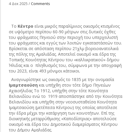
4 Δεκ 2025
/
Comments
Το
Κέντρο
είναι μικρός παραλίμνιος οικισμός κτισμένος
σε υψόμετρο περίπου 60-90 μέτρων στις δυτικές όχθες
του φράγματος Πηνειού στην περιοχή του υπερχειλιστή
του φράγματος και εγγύς των λοιπών εγκαταστάσεών του.
Βρίσκεται σε απόσταση περίπου 21χλμ βορειοανατολικά
της πόλης της Αμαλιάδας. Αποτελεί οικισμό και έδρα της
Τοπικής Κοινότητας Κέντρου του «καλλικρατικού» δήμου
Ήλιδας
και ο
πληθυσμός του, σύμφωνα με την απογραφή
του 2023, είναι 493 μόνιμοι κάτοικοι.
Αναγνωρίστηκε ως οικισμός το 1835 με την ονομασία
Ιμαμτσαούση
και υπήχθη στον τότε δήμο Πηνειίων
Αχαιοήλιδας Το 1912, υπήχθη στην τότε Κοινότητα
Βελανιδίου ενώ το
1919 αποσπάστηκε από την Κοινότητα
Βελανιδίου και υπήχθη στην νεοσυσταθείσα Κοινότητα
Ιμαμτσαούση (μετέπειτα Κέντρου) της οποίας αποτέλεσε
την έδρα μέχρι την κατάργηση των κοινοτήτων. Επί της
διοικητικής μεταρρύθμισης «Καποδίστριας» αποτελούσε
οικισμό και έδρα του Δημοτικού διαμερίσματος Κέντρου
του Δήμου Αμαλιάδας.